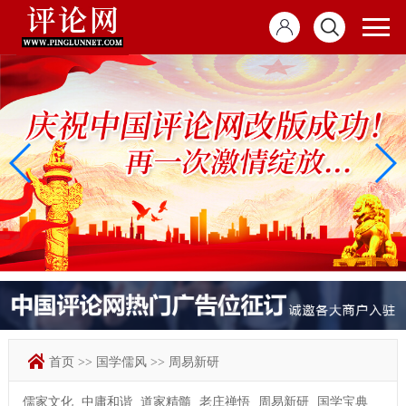
首页
>>
国学儒风
>>
周易新研
儒家文化
中庸和谐
道家精髓
老庄禅悟
周易新研
国学宝典