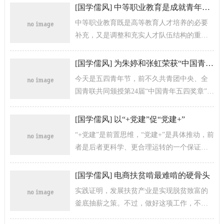
己各种利益的巨大牺牲为中国和世界阻断...
[
国学儒风
]
中等职业教育是成就青年梦想的摇篮
中等职业教育既是高等教育人才培养的必要
补充，又是调整和充实人才队伍结构的重要
战略举措，而绝不是人生道路选择的权宜之
计；中等职业教育既是人生职业技能的成...
[
国学儒风
]
为朱婷和张虹荣获“中国青年五四奖章”点赞
今天是五四青年节，前不久共青团中央、全
国青联共同颁授第24届“中国青年五四奖章”，
表彰青年中的优秀典型和模范代表。其中，
奥运冠军、中国女排队长朱婷，冬...
[
国学儒风
]
以“+党建”促“党建+”
“+党建”是前置思维，“党建+”是具体推动，前
者是后者更科学、更合理运转的一个保证。
唯有秉持“+党建”思维，将党建优势与工作弱
项对接，挖掘“党建...
[
国学儒风
]
电商扶贫啃最难啃的硬骨头
实践证明，发展扶贫产业是实现脱贫致富的
釜底抽薪之策。不过，做好这项工作，不能
有半点急于求成的思想，否则，产业就搞不