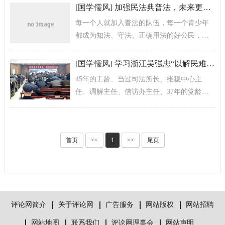
起来，即使勉强落了地，也是昙花一现。...
[
国学儒风
]
加强民法典普法，未来更美好
每一个人就加入普法的队伍，每一个青少年
都成为知法、守法、正确用法的好公民，祖
国的未来才会更光明！加强民法典普法，一
起行动吧！
[
国学儒风
]
学习浙江吴强忠“以解民难为天职”特殊典型人物
45年的工龄、当过司法所长、维稳中心主
任、调解主任、信访办主任、37年的党龄，
锻造了老吴坚定执着的意志、刚直坚韧的品
格和无限忠诚的信念。这个老吴，就是...
首页
<<
1
>>
尾页
评论网简介
关于评论网
广告服务
网站版权
网站招聘
网站地图
联系我们
评论网理事会
网站声明