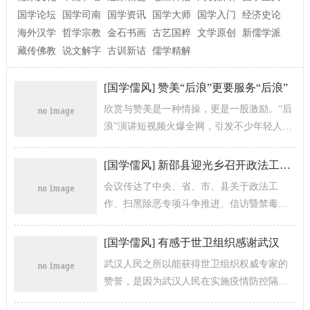
国学论坛
国学司南
国学资讯
国学大师
国学入门
经济史论
海外汉学
哲学宗教
金石书画
古艺国粹
文学原创
新儒学派
藏传佛教
说文解字
古训新诂
儒学精解
[
国学儒风
]
赞美“后浪”更要服务“后浪”
欣赏与赞美是一种情操，更是一股激励。“后
浪”演讲短视频火爆全网，引发不少年轻人共
鸣与追崇，有人从中读到了希望、看到了奋
进，因“后浪”对当代年轻人有着...
[
国学儒风
]
新邵县迎光乡召开政法工作扫黑除恶专项斗争推进信访暨禁毒工作会
会议传达了中央、省、市、县关于政法工
作、扫黑除恶专项斗争推进、信访暨禁毒工
作系列指示精神。会议指出，在县委、县政
府的正确领导下，在乡、村两级，各部门和...
[
国学儒风
]
有感于世卫组织感谢武汉
武汉人民之所以能获得世卫组织权威专家的
赞誉，是因为武汉人民在实施疫情防控隔离
中做出了巨大努力和贡献。并以武汉人民自