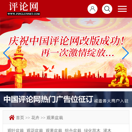
首页
>>
花卉
>>
观果盆栽
观叶盆栽
观花盆栽
观果盆栽
组合盆栽
绿化苗木
灌木