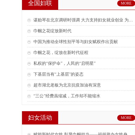
全国妇联
MORE
谌贻琴在北京调研时强调 大力支持妇女就业创业 为高质量发展贡献巾帼力量
巾帼之花绽放新时代
中国为推动全球性别平等与妇女赋权作出贡献
巾帼之花，绽放在新时代征程
私权的“保护伞”，人民的“启明星”
下基层当有“上基层”的姿态
超市湖北老板为北京抗疫加油有深意
“三公”经费虽缩减，工作却不能缩水
妇女活动
MORE
赋能新时代女性 彰显巾帼担当——福州举办女性身心赋能与志愿服务示范活动