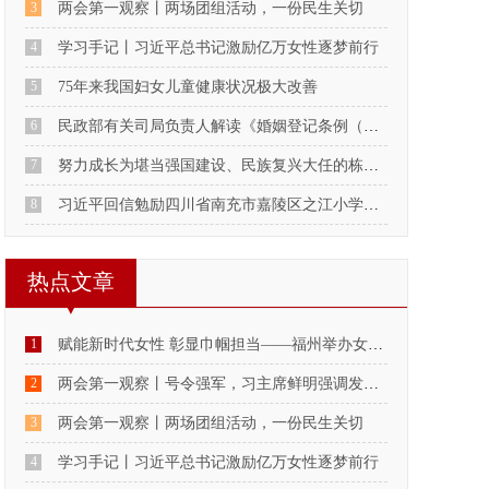
3
两会第一观察丨两场团组活动，一份民生关切
4
学习手记丨习近平总书记激励亿万女性逐梦前行
5
75年来我国妇女儿童健康状况极大改善
6
民政部有关司局负责人解读《婚姻登记条例（修订草案征求意见稿）
7
努力成长为堪当强国建设、民族复兴大任的栋梁之材
8
习近平回信勉励四川省南充市嘉陵区之江小学学生
热点文章
1
赋能新时代女性 彰显巾帼担当——福州举办女性身心赋能与志愿服务示范活动
2
两会第一观察丨号令强军，习主席鲜明强调发挥政治建军特有优势
3
两会第一观察丨两场团组活动，一份民生关切
4
学习手记丨习近平总书记激励亿万女性逐梦前行