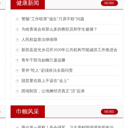
健康新闻
MORE
警惕“工作联席”滋生“只席不联”问题
为啥香港会有那么多的教职员和学生被捕？
人民权益靠法律保障
新邵县迎光乡召开2020年公共机构节能减排工作推进会
青年干部当如幽兰递远馨
窨井“吃人”必须依法全面问责
脱贫要在路上不该在“会上”
因地制宜，让地摊经济真正“活”起来
巾帼风采
MORE
两会第一观察丨号令强军，习主席鲜明强调发挥政治建军特有优势