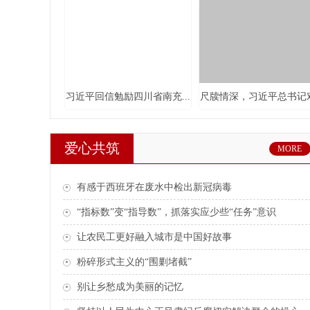
习近平回信勉励四川省南充...
尺牍情深，习近平总书记对.
爱心共筑
MORE
有感于西班牙在废水中检出新冠病毒
“指标数”变“指导数”，抓落实应少些“任务”意识
赋能新时代女性 彰显巾帼...
两会第一观察丨号令强军，.
让农民工更好融入城市是中国好故事
粉碎形式主义的“围剿堵截”
别让乡愁成为美丽的记忆