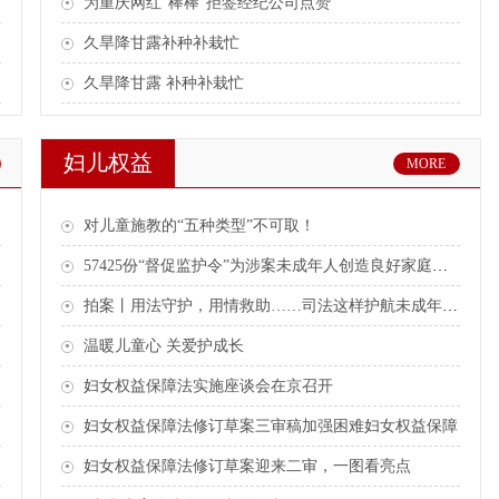
为重庆网红“棒棒”拒签经纪公司点赞
久旱降甘露补种补栽忙
久旱降甘露 补种补栽忙
妇儿权益
MORE
对儿童施教的“五种类型”不可取！
57425份“督促监护令”为涉案未成年人创造良好家庭成长环境
拍案丨用法守护，用情救助……司法这样护航未成年人成长
温暖儿童心 关爱护成长
妇女权益保障法实施座谈会在京召开
妇女权益保障法修订草案三审稿加强困难妇女权益保障
妇女权益保障法修订草案迎来二审，一图看亮点