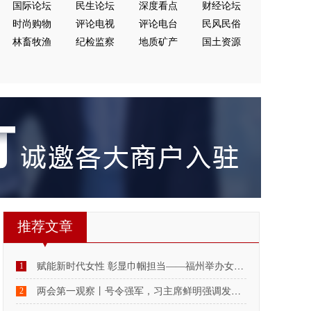
国际论坛
民生论坛
深度看点
财经论坛
时尚购物
评论电视
评论电台
民风民俗
林畜牧渔
纪检监察
地质矿产
国土资源
推荐文章
1
赋能新时代女性 彰显巾帼担当——福州举办女性身心赋能与志愿服务示范活动
2
两会第一观察丨号令强军，习主席鲜明强调发挥政治建军特有优势