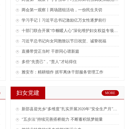
两会第一观察丨两场团组活动，一份民生关切
学习手记丨习近平总书记激励亿万女性逐梦前行
十部门联合开展“巾帼暖人心”深化维护妇女权益专项活动
习近平总书记向女同胞致以节日祝贺、诚挚祝福
直播带货正当时 干群同心谱新篇
多些“先责己”，“责人”才站得住
雅安市：精耕细作 抓牢离休干部服务管理工作
妇女党建
MORE
新邵县迎光乡“多维度”扎实开展2020年“安全生产月”活动
“五步法”持续完善搭桥能力 不断蓄积筑梦能量