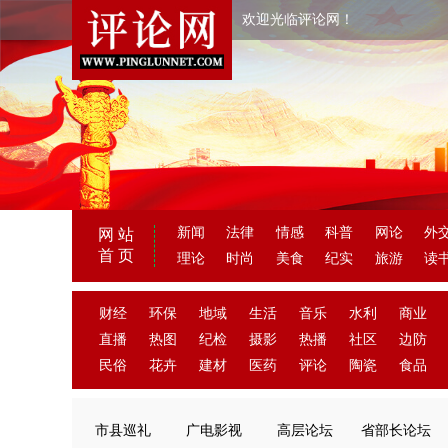
欢迎光临评论网！
新闻
法律
情感
科普
网论
外
网 站
首 页
理论
时尚
美食
纪实
旅游
读
财经
环保
地域
生活
音乐
水利
商业
直播
热图
纪检
摄影
热播
社区
边防
民俗
花卉
建材
医药
评论
陶瓷
食品
市县巡礼
广电影视
高层论坛
省部长论坛