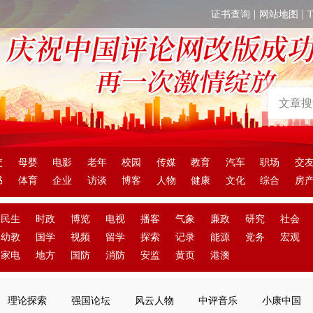
|
|
证书查询
网站地图
交
母婴
电影
老年
校园
传媒
教育
汽车
职场
交
书
体育
企业
访谈
博客
人物
健康
文化
综合
房
民生
时政
博览
电视
播客
气象
廉政
研究
社会
幼教
国学
视频
留学
探索
记录
能源
党务
宏观
家电
地方
国防
消防
安监
黄页
港澳
理论探索
强国论坛
风云人物
中评音乐
小康中国