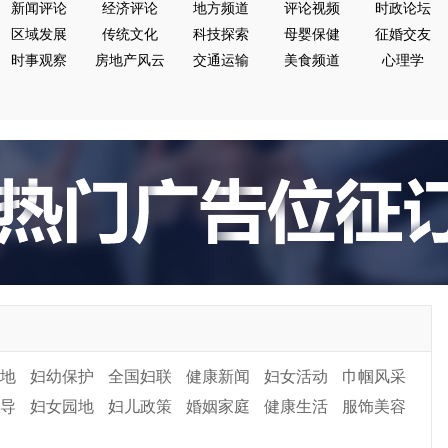
新闻评论
经济评论
地方频道
评论视频
时政论坛
区域发展
传统文化
科技探索
母婴保健
征婚交友
时事观察
房地产风云
交通运输
美食频道
心理学
地
妇幼保护
全国妇联
健康新闻
妇女活动
巾帼风采
导
妇女园地
妇儿政策
婚姻家庭
健康生活
服饰美容