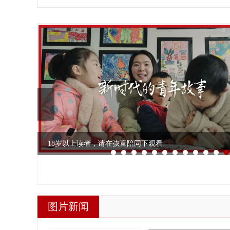
<
习近平回信勉励四川省南充...
尺牍情深，习近平总书记对.
18岁以上读者，请在孩童陪同下观看
图片新闻
赋能新时代女性 彰显巾帼...
两会第一观察丨号令强军，.