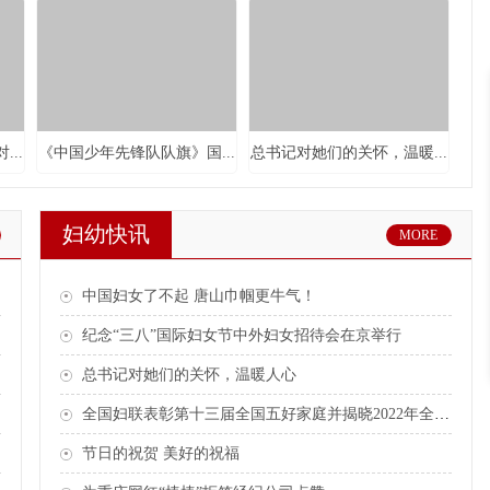
..
《中国少年先锋队队旗》国...
总书记对她们的关怀，温暖...
妇幼快讯
MORE
中国妇女了不起 唐山巾帼更牛气！
纪念“三八”国际妇女节中外妇女招待会在京举行
..
两会第一观察丨两场团组活...
学习手记丨习近平总书记激...
总书记对她们的关怀，温暖人心
全国妇联表彰第十三届全国五好家庭并揭晓2022年全国最美家庭
节日的祝贺 美好的祝福