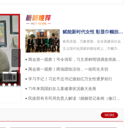
赋能新时代女性 彰显巾帼担当——福州举办女性身心赋能与志愿服务示范活动
春风浩荡，万象更新。在全面建设社会
主义现代化国家的新征程上，巾帼力量
>
是...
两会第一观察丨号令强军，习主席鲜明强调发挥政治建军特有优势
..
《中国少年先锋队队旗》国...
总书记对她们的关怀，温暖...
两会第一观察丨两场团组活动，一份民生关切
学习手记丨习近平总书记激励亿万女性逐梦前行
75年来我国妇女儿童健康状况极大改善
民政部有关司局负责人解读《婚姻登记条例（修订草案征求意见稿）
MORE
..
两会第一观察丨两场团组活...
学习手记丨习近平总书记激...