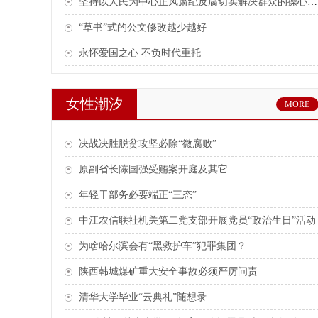
坚持以人民为中心正风肃纪反腐切实解决群众的操心事烦心事揪心事
“草书”式的公文修改越少越好
永怀爱国之心 不负时代重托
女性潮汐
MORE
决战决胜脱贫攻坚必除“微腐败”
原副省长陈国强受贿案开庭及其它
年轻干部务必要端正“三态”
中江农信联社机关第二党支部开展党员“政治生日”活动
为啥哈尔滨会有“黑救护车”犯罪集团？
陕西韩城煤矿重大安全事故必须严厉问责
清华大学毕业“云典礼”随想录