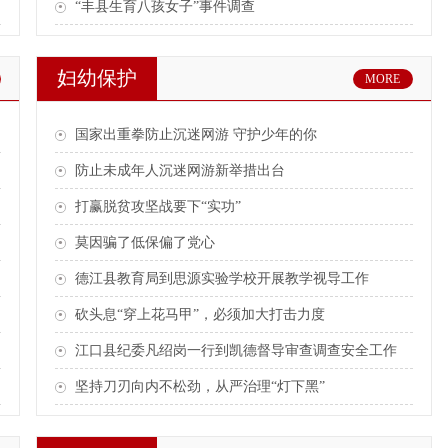
“丰县生育八孩女子”事件调查
妇幼保护
MORE
国家出重拳防止沉迷网游 守护少年的你
防止未成年人沉迷网游新举措出台
打赢脱贫攻坚战要下“实功”
莫因骗了低保偏了党心
德江县教育局到思源实验学校开展教学视导工作
砍头息“穿上花马甲”，必须加大打击力度
江口县纪委凡绍岗一行到凯德督导审查调查安全工作
坚持刀刃向内不松劲，从严治理“灯下黑”