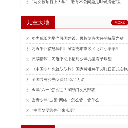
“两次被顶替上大学”，教育不公问题是时候清仓“去库存”
儿童天地
MORE
努力成长为堪当强国建设、民族复兴大任的栋梁之材
习近平回信勉励四川省南充市嘉陵区之江小学学生
尺牍情深，习近平总书记对少年儿童寄予厚望
《中国少年先锋队队旗》国家标准将于6月1日正式实施
全国共有少先队员11467.1万名
今年“六一”怎么过？10部门发文部署
当青少年“占领”网络：怎么管，管什么
“中国梦要靠你们来实现”