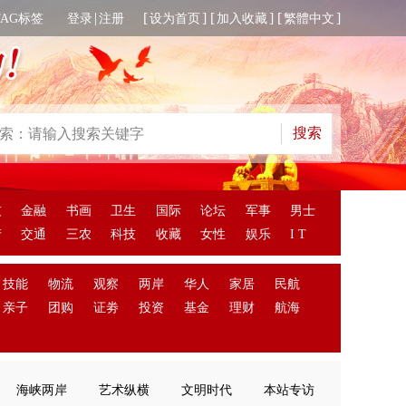
|
[
] [
] [
]
TAG标签
登录
注册
设为首页
加入收藏
繁體中文
友
金融
书画
卫生
国际
论坛
军事
男士
产
交通
三农
科技
收藏
女性
娱乐
I T
技能
物流
观察
两岸
华人
家居
民航
亲子
团购
证劵
投资
基金
理财
航海
海峡两岸
艺术纵横
文明时代
本站专访