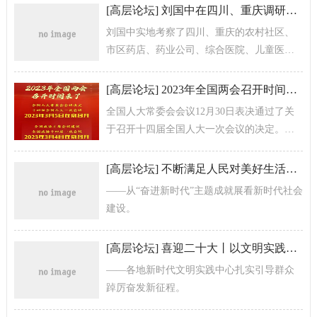
[
高层论坛
]
刘国中在四川、重庆调研：做好新阶段疫情防控工作
刘国中实地考察了四川、重庆的农村社区、
市区药店、药业公司、综合医院、儿童医
院、社区卫生服务中心等，看望慰问奋战在
抗疫一线的医护人员和社区工作人员，并主...
[
高层论坛
]
2023年全国两会召开时间来了
全国人大常委会会议12月30日表决通过了关
于召开十四届全国人大一次会议的决定。政
协第十三届全国委员会日前召开主席会议，
建议全国政协十四届一次会议于20...
[
高层论坛
]
不断满足人民对美好生活的向往
——从“奋进新时代”主题成就展看新时代社会
建设。
[
高层论坛
]
喜迎二十大丨以文明实践汇聚前行力量
——各地新时代文明实践中心扎实引导群众
踔厉奋发新征程。