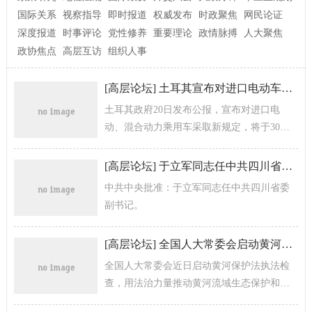
国际关系
视察指导
即时报道
权威发布
时政聚焦
网民论证
深度报道
时事评论
党性修养
重要理论
政情脉搏
人大聚焦
政协焦点
高层互访
组织人事
[
高层论坛
]
土耳其宣布对进口电动车采取新规定
土耳其政府20日发布公报，宣布对进口电
动、混合动力乘用车采取新规定，将于30天
内生效。
[
高层论坛
]
于立军同志任中共四川省委副书记
中共中央批准：于立军同志任中共四川省委
副书记。
[
高层论坛
]
全国人大常委会启动黄河保护法执法检查
全国人大常委会近日启动黄河保护法执法检
查，用法治力量推动黄河流域生态保护和高
质量发展。