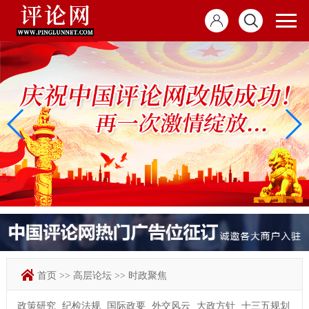
首页
>>
高层论坛
>>
时政聚焦
政策研究
纪检法规
国际政要
外交风云
大政方针
十三五规划