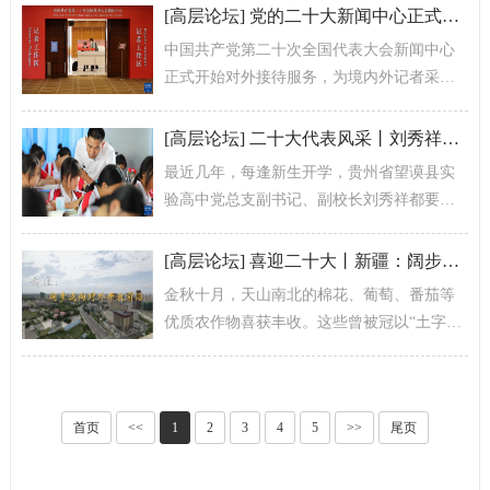
[
高层论坛
]
党的二十大新闻中心正式开始对外接待服务
中国共产党第二十次全国代表大会新闻中心
正式开始对外接待服务，为境内外记者采访
二十大提供服务保障。
[
高层论坛
]
二十大代表风采丨刘秀祥：激发山乡学子的奋斗动力
最近几年，每逢新生开学，贵州省望谟县实
验高中党总支副书记、副校长刘秀祥都要给
学生讲述自己背着母亲求学的故事，还会带
他们去老家看自己小时候居住的老木屋。...
[
高层论坛
]
喜迎二十大丨新疆：阔步迈向对外开放前沿
金秋十月，天山南北的棉花、葡萄、番茄等
优质农作物喜获丰收。这些曾被冠以“土字
号”的产品，有望通过乌鲁木齐国际陆港区走
向海外市场。
首页
<<
1
2
3
4
5
>>
尾页