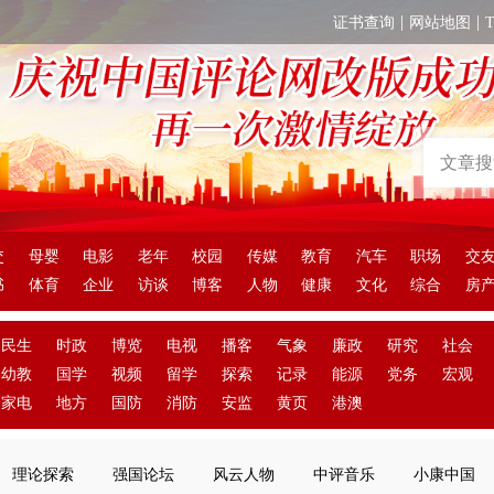
|
|
证书查询
网站地图
交
母婴
电影
老年
校园
传媒
教育
汽车
职场
交
书
体育
企业
访谈
博客
人物
健康
文化
综合
房
民生
时政
博览
电视
播客
气象
廉政
研究
社会
幼教
国学
视频
留学
探索
记录
能源
党务
宏观
家电
地方
国防
消防
安监
黄页
港澳
理论探索
强国论坛
风云人物
中评音乐
小康中国