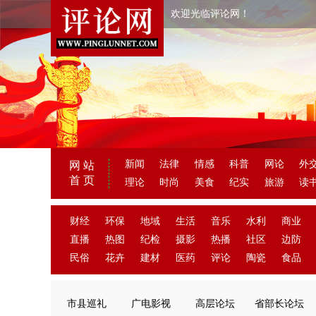
欢迎光临评论网！
新闻
法律
情感
科普
网论
外
网 站
首 页
理论
时尚
美食
纪实
旅游
读
财经
环保
地域
生活
音乐
水利
商业
直播
热图
纪检
摄影
热播
社区
边防
民俗
花卉
建材
医药
评论
陶瓷
食品
市县巡礼
广电影视
高层论坛
省部长论坛