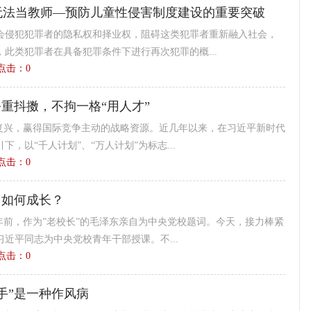
无法当教师—预防儿童性侵害制度建设的重要突破
会侵犯犯罪者的隐私权和择业权，阻碍这类犯罪者重新融入社会，
此类犯罪者在具备犯罪条件下进行再次犯罪的概...
9 点击：
0
公重抖擞，不拘一格“用人才”
大复兴，赢得国际竞争主动的战略资源。近几年以来，在习近平新时代
，以“千人计划”、“万人计划”为标志...
3 点击：
0
当如何成长？
0年前，作为”老校长”的毛泽东亲自为中央党校题词。今天，接力棒紧
近平同志为中央党校青年干部授课。不...
4 点击：
0
手”是一种作风病