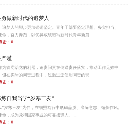
要勇做新时代的追梦人
，追梦人的脚步更加铿锵坚定。青年干部要坚定理想、务实担当、
命，奋力奔跑，以优异成绩谱写新时代青年新篇...
3 点击：
0
要严谨
作为管党治党的利器，追责问责在倒逼责任落实，推动工作见效中
但在实际的问责过程中，过滥过泛使用问责的现...
6 点击：
0
炼自我当学“岁寒三友”
以“岁寒三友”为伴，在细照笃行中砥砺品质、磨练意志、锤炼作风。
命，成为党和国家事业的可靠接班人。 ...
0 点击：
0