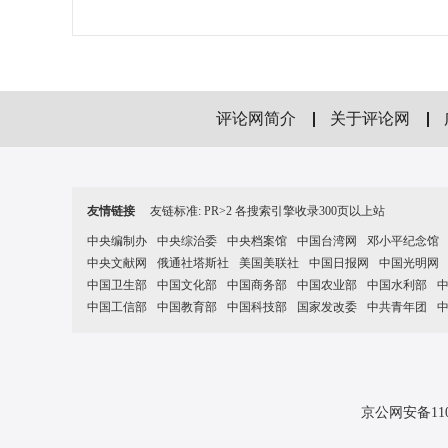
评论网简介
关于评论网
友情链接
友链标准: PR>2 各搜索引擎收录300页以上站
中央编制办
中央综治委
中央档案馆
中国台湾网
邓小平纪念馆
中央文献网
俄通社塔斯社
美国美联社
中国日报网
中国光明网
中国卫生部
中国文化部
中国商务部
中国农业部
中国水利部
中国工信部
中国教育部
中国科技部
国家发改委
中共青年团
京公网安备11