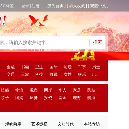
|
[
] [
] [
]
TAG标签
登录
注册
设为首页
加入收藏
繁體中文
友
金融
书画
卫生
国际
论坛
军事
男士
产
交通
三农
科技
收藏
女性
娱乐
I T
技能
物流
观察
两岸
华人
家居
民航
亲子
团购
证劵
投资
基金
理财
航海
海峡两岸
艺术纵横
文明时代
本站专访