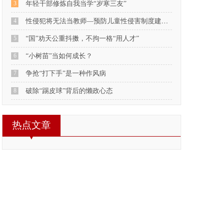
3
年轻干部修炼自我当学“岁寒三友”
4
性侵犯将无法当教师—预防儿童性侵害制度建设的重要突破
5
“国”劝天公重抖擞，不拘一格“用人才”
6
“小树苗”当如何成长？
7
争抢“打下手”是一种作风病
8
破除“踢皮球”背后的懒政心态
热点文章