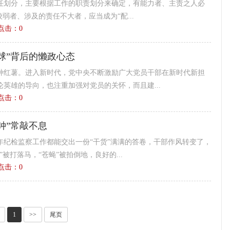
任划分，主要根据工作的职责划分来确定，有能力者、主责之人必
弱者、涉及的责任不大者，应当成为“配...
3 点击：
0
球”背后的懒政心态
种红薯。进入新时代，党中央不断激励广大党员干部在新时代新担
英雄的导向，也注重加强对党员的关怀，而且建...
0 点击：
0
钟”常敲不息
年纪检监察工作都能交出一份“干货”满满的答卷，干部作风转变了，
被打落马，“苍蝇”被拍倒地，良好的...
5 点击：
0
1
>>
尾页