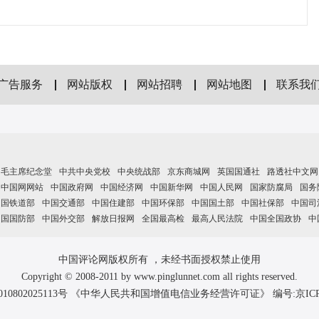
广告服务
网站版权
网站招聘
网站地图
联系我
毛主席纪念堂
中共中央党校
中央统战部
京东商城网
英国国通社
路透社中文网
中国网网站
中国政府网
中国经济网
中国新华网
中国人民网
国家防腐局
国务
中国铁道部
中国交通部
中国住建部
中国环保部
中国国土部
中国社保部
中国司
中国国防部
中国外交部
解放日报网
全国最高检
最高人民法院
中国全国政协
中
中国评论网版权所有 ，未经书面授权禁止使用
Copyright © 2008-2011 by www.pinglunnet.com all rights reserved.
010802025113号 《中华人民共和国增值电信业务经营许可证》 编号:
京IC