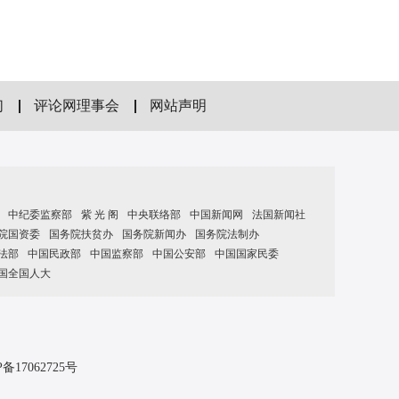
们
评论网理事会
网站声明
中纪委监察部
紫 光 阁
中央联络部
中国新闻网
法国新闻社
院国资委
国务院扶贫办
国务院新闻办
国务院法制办
法部
中国民政部
中国监察部
中国公安部
中国国家民委
国全国人大
P备17062725号