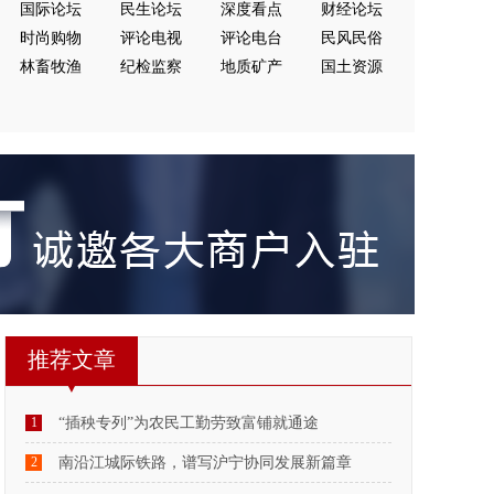
国际论坛
民生论坛
深度看点
财经论坛
时尚购物
评论电视
评论电台
民风民俗
林畜牧渔
纪检监察
地质矿产
国土资源
推荐文章
1
“插秧专列”为农民工勤劳致富铺就通途
2
南沿江城际铁路，谱写沪宁协同发展新篇章