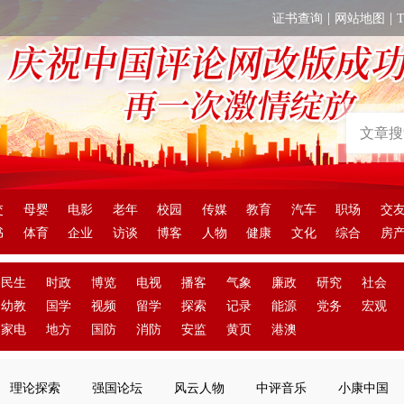
|
|
证书查询
网站地图
交
母婴
电影
老年
校园
传媒
教育
汽车
职场
交
书
体育
企业
访谈
博客
人物
健康
文化
综合
房
民生
时政
博览
电视
播客
气象
廉政
研究
社会
幼教
国学
视频
留学
探索
记录
能源
党务
宏观
家电
地方
国防
消防
安监
黄页
港澳
理论探索
强国论坛
风云人物
中评音乐
小康中国