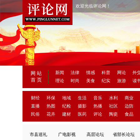
欢迎光临评论网！
新闻
法律
情感
科普
网论
外
网 站
首 页
理论
时尚
美食
纪实
旅游
读
财经
环保
地域
生活
音乐
水利
商业
直播
热图
纪检
摄影
热播
社区
边防
民俗
花卉
建材
医药
评论
陶瓷
食品
市县巡礼
广电影视
高层论坛
省部长论坛