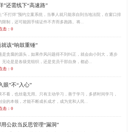
烊”还需线下“高速路”
上“不打烊”预约立案系统，当事人就只能亲自到当地法院，在窗口排
限制，还可能因手续证件不齐而多跑路。将...
6 点击：
0
就该“响鼓重锤”
题是贪腐的源头，如果作风问题得不到纠正，就会由小到大，逐步
无论是是各级党组织，还是党员干部自身，都必...
8 点击：
0
入眼”不“入心”
果不看，也丝毫无用。只有主动学习，善于学习，多挤时间学习，
业的本领，才能不断成长成才，成为党和人民...
5 点击：
0
用公款当反思管理“漏洞”