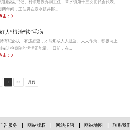
制、镇团委副书记、村镇建设办副主任、章水镇第十三次党代会代表。
月短短两年间，王佳男在章水镇共挪...
3 点击：
0
老好人”根治“软”毛病
坚持有纪必执，有违必查，才能形成人人担当、人人作为、积极向上
先进检察院的满满正能量。”日前，在...
1 点击：
0
1
>>
尾页
广告服务
网站版权
网站招聘
网站地图
联系我