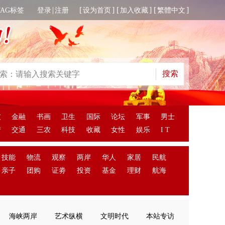
|
[
] [
] [
]
TAG标签
登录
注册
设为首页
加入收藏
繁體中文
友
金融
书画
卫生
国际
论坛
军事
男士
产
交通
三农
科技
收藏
女性
娱乐
I T
技能
物流
观察
两岸
华人
家居
民航
亲子
团购
证劵
投资
基金
理财
航海
海峡两岸
艺术纵横
文明时代
本站专访