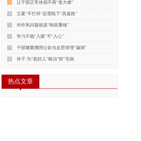
3
让干部正常休假不再“老大难”
4
立案“不打烊”还需线下“高速路”
5
对作风问题就该“响鼓重锤”
6
学习不能“入眼”不“入心”
7
干部频繁挪用公款当反思管理“漏洞”
8
祥子:为“老好人”根治“软”毛病
热点文章