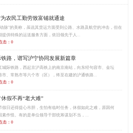
”为农民工勤劳致富铺就通途
大动脉”的美称，虽说其货运方面受到公路、水路及航空的冲击，但在
提供特殊的运送服务方面，依旧领先于人...
0 点击：
0
际铁路，谱写沪宁协同发展新篇章
江城际铁路，西起京沪高铁上的南京南站，向东经句容市、金坛
市、常熟市等六个市（区），终至在建的沪通铁路...
7 点击：
0
休假不再“老大难”
节假日还得提心吊胆，生怕有临时任务，休假如此之难，原因何
素作怪。有的是单位领导干部统筹谋划不当，...
1 点击：
0