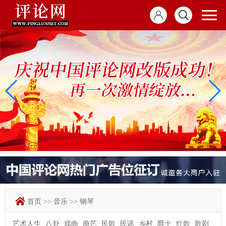
首页
>>
音乐
>>
钢琴
艺术人生
八卦
戏曲
曲艺
民歌
民谣
乡村
爵士
红歌
歌剧