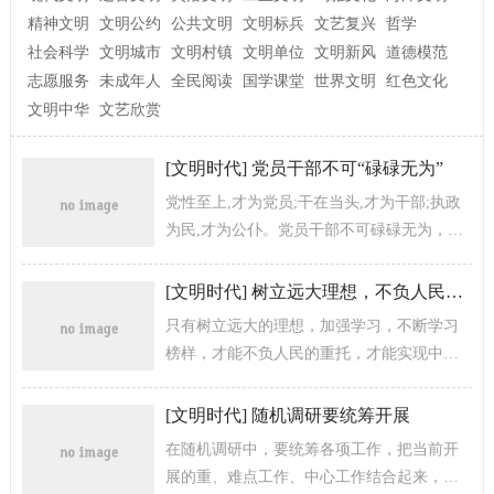
精神文明
文明公约
公共文明
文明标兵
文艺复兴
哲学
社会科学
文明城市
文明村镇
文明单位
文明新风
道德模范
志愿服务
未成年人
全民阅读
国学课堂
世界文明
红色文化
文明中华
文艺欣赏
[
文明时代
]
党员干部不可“碌碌无为”
党性至上,才为党员;干在当头,才为干部;执政
为民,才为公仆。党员干部不可碌碌无为，还
安慰自己平凡可贵，碌碌无为，更是不作
为，懒作为，假作为的表现。 ...
[
文明时代
]
树立远大理想，不负人民所托
只有树立远大的理想，加强学习，不断学习
榜样，才能不负人民的重托，才能实现中华
民族伟大复兴的中国梦和“两个一百年”的奋斗
目标。
[
文明时代
]
随机调研要统筹开展
在随机调研中，要统筹各项工作，把当前开
展的重、难点工作、中心工作结合起来，围