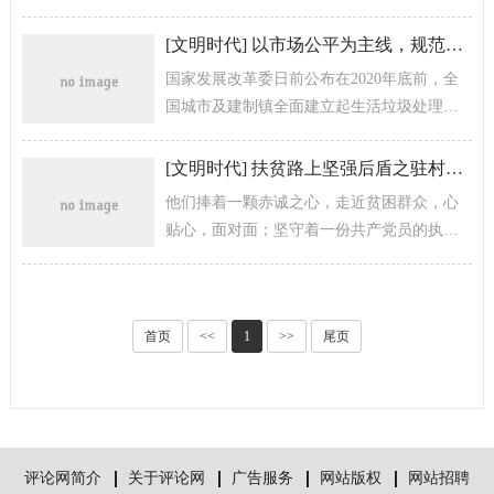
的领导，落实群众路线，仍为人民公仆，为
实现中华民族伟大复兴的中国梦和“两...
[
文明时代
]
以市场公平为主线，规范生活垃圾处理收费
国家发展改革委日前公布在2020年底前，全
国城市及建制镇全面建立起生活垃圾处理收
费制度，并且提出《关于创新和完善促进绿
色发展价格机制的意见》。从意...
[
文明时代
]
扶贫路上坚强后盾之驻村扶贫工作队
他们捧着一颗赤诚之心，走近贫困群众，心
贴心，面对面；坚守着一份共产党员的执
着，牢记使命，始终坚持在脱贫攻坚的第一
线，不怕苦、不怕累；奉献着一颗滚烫...
首页
<<
1
>>
尾页
评论网简介
关于评论网
广告服务
网站版权
网站招聘