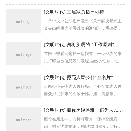
绕工作中的重点、难点、热点问题开展调
研，真正的下到基层、走访民意，想群众...
[
文明时代
]
基层减负指日可待
中共中央办公厅近日发出《关于解决形式主
义突出问题为基层减负的通知》，明确提出
将2019年作为“基层减负年”，《通知》聚
焦“四个着力”，从以党的政治建设...
[
文明时代
]
勿将所谓的 “工作原则”，当做不作为的借口
在网上曾看到这样一篇报道，一位63岁的市
民打印自己信息表时发现,自己的性别一栏竟
然变成了“女”。为此,他多次往返于相关部
门。经过5个多月时间没有任何...
[
文明时代
]
擦亮人民公仆“金名片”
人民公仆是指为人民服务、全心全意为人民
群众排忧解难的党政干部。如：周恩来、任
长霞、焦裕禄、孔繁森等许多优秀共产党
员。人民公仆队伍的建设是一项系统工程，...
[
文明时代
]
愿你历经磨难，仍为人民公仆
愿你在磨难中，向标杆看齐，保持警醒意
识，树立忧患意识，拥护党纪国法，坚持党