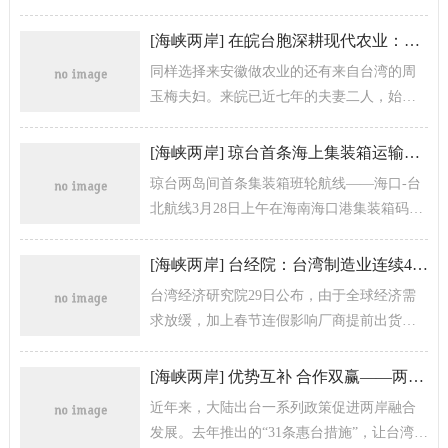
共倡“融合发展，合作双赢”。
[
海峡两岸
]
在皖台胞深耕现代农业：精致农业发展前景可期
同样选择来安徽做农业的还有来自台湾的周
玉梅夫妇。来皖已近七年的夫妻二人，始终
着力于兰花产业，由他们引进安徽进行培育
种植的兰花品种数量已经过万，累计销...
[
海峡两岸
]
琼台首条海上集装箱运输航线开通
琼台两岛间首条集装箱班轮航线——海口-台
北航线3月28日上午在海南海口港集装箱码头
开通。
[
海峡两岸
]
台经院：台湾制造业连续4个月出现衰退
台湾经济研究院29日公布，由于全球经济需
求放缓，加上春节连假影响厂商提前出货，
台湾2月份进出口、外销订单、生产指数等数
据同比均出现衰退，当月制造业景气...
[
海峡两岸
]
优势互补 合作双赢——两岸企业家共话打造共同市场
近年来，大陆出台一系列政策促进两岸融合
发展。去年推出的“31条惠台措施”，让台湾同