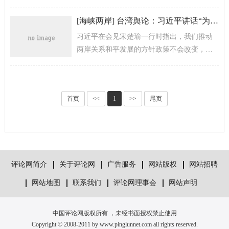
胞充分享受大陆发展的机遇。尤其来大陆就
业创业的青年。
[
海峡两岸
]
台湾舆论：习近平讲话“为两岸关系安下定海神针”
习近平在会见宋楚瑜一行时指出，我们推动
两岸关系和平发展的方针政策不会改变，促
进两岸交流合作、互利共赢的务实举措不会
放弃，团结台湾同胞共同奋斗的真...
首页
<<
1
>>
尾页
评论网简介
关于评论网
广告服务
网站版权
网站招聘
网站地图
联系我们
评论网理事会
网站声明
中国评论网版权所有 ，未经书面授权禁止使用
Copyright © 2008-2011 by www.pinglunnet.com all rights reserved.