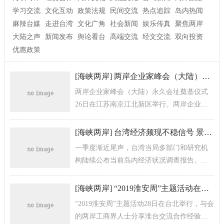
学习交流
文化互动
政策法规
民间交流
热点追踪
岛内热闻
麻辣台媒
走进台湾
文化广角
社会新闻
娱乐传真
聚焦两岸
大陆之声
新闻发布
舆论看台
高端交流
经文交流
双向投资
优惠政策
[
海峡两岸
]
两岸企业家峰会（大陆）永久会址落户南京
两岸企业家峰会（大陆）永久会址奠基仪式
26日在江苏南京江北新区举行。两岸企业家
峰会大陆方面理事长郭金龙、台湾方面理事
长萧万长出席仪式并致辞。
[
海峡两岸
]
台湾经济频现不稳信号 景气及信心指数下降
一季度渐近尾声，台湾当局多部门和研究机
构陆续公布当前岛内经济状况调查报告。报
告显示，岛内经济依然乌云密布，消费者信
心指数下降，景气对策黄灯信号频闪，相...
[
海峡两岸
]
“2019淮安周”主题活动在台北举行
“2019淮安周”主题活动28日在台北举行，与会
的两岸工商界人士分享淮台交流合作经验，