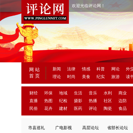
欢迎光临评论网！
新闻
法律
情感
科普
网论
外
网 站
首 页
理论
时尚
美食
纪实
旅游
读
财经
环保
地域
生活
音乐
水利
商业
直播
热图
纪检
摄影
热播
社区
边防
民俗
花卉
建材
医药
评论
陶瓷
食品
市县巡礼
广电影视
高层论坛
省部长论坛