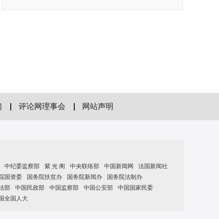
们
评论网理事会
网站声明
中纪委监察部
紫 光 阁
中央联络部
中国新闻网
法国新闻社
院国资委
国务院扶贫办
国务院新闻办
国务院法制办
法部
中国民政部
中国监察部
中国公安部
中国国家民委
国全国人大