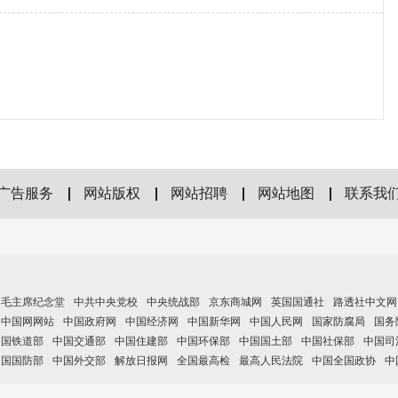
广告服务
网站版权
网站招聘
网站地图
联系我
毛主席纪念堂
中共中央党校
中央统战部
京东商城网
英国国通社
路透社中文网
中国网网站
中国政府网
中国经济网
中国新华网
中国人民网
国家防腐局
国务
中国铁道部
中国交通部
中国住建部
中国环保部
中国国土部
中国社保部
中国司
中国国防部
中国外交部
解放日报网
全国最高检
最高人民法院
中国全国政协
中