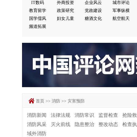
IT数码
外商投资
企业风云
城市评论
教育留学
政策研究
党政建设
军事纵横
国学儒风
妇女儿童
糖酒文化
航空航天
频道拓展
首页
>>
消防
>>
灾害预防
消防新闻
法律法规
消防常识
监督检查
抢险救
消防风采
灭火前线
隐患整治
整改动态
检查执
域外消防