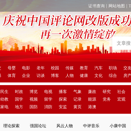
|
|
证书查询
网站地图
交
母婴
电影
老年
校园
传媒
教育
汽车
职场
交
书
体育
企业
访谈
博客
人物
健康
文化
综合
房
民生
时政
博览
电视
播客
气象
廉政
研究
社会
幼教
国学
视频
留学
探索
记录
能源
党务
宏观
家电
地方
国防
消防
安监
黄页
港澳
理论探索
强国论坛
风云人物
中评音乐
小康中国