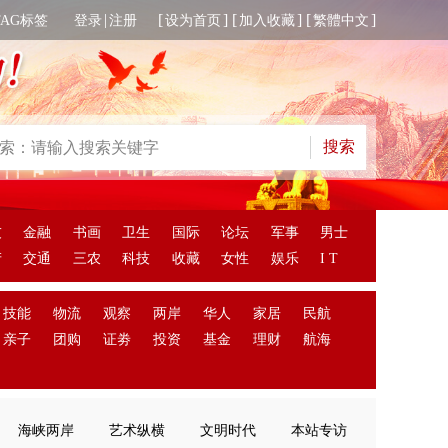
|
[
] [
] [
]
TAG标签
登录
注册
设为首页
加入收藏
繁體中文
友
金融
书画
卫生
国际
论坛
军事
男士
产
交通
三农
科技
收藏
女性
娱乐
I T
技能
物流
观察
两岸
华人
家居
民航
亲子
团购
证劵
投资
基金
理财
航海
海峡两岸
艺术纵横
文明时代
本站专访