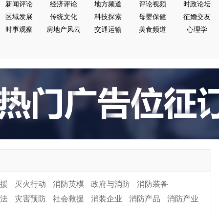
新闻评论
经济评论
地方频道
评论视频
时政论坛
区域发展
传统文化
科技探索
母婴保健
征婚交友
时事观察
房地产风云
交通运输
美食频道
心理学
援
灭火行动
消防英模
政府与消防
消防装备
法
灾害预防
社会救援
消装企业
消防产品
消防产业