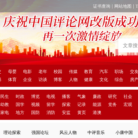
|
|
证书查询
网站地图
交
母婴
电影
老年
校园
传媒
教育
汽车
职场
交
书
体育
企业
访谈
博客
人物
健康
文化
综合
房
民生
时政
博览
电视
播客
气象
廉政
研究
社会
幼教
国学
视频
留学
探索
记录
能源
党务
宏观
家电
地方
国防
消防
安监
黄页
港澳
理论探索
强国论坛
风云人物
中评音乐
小康中国