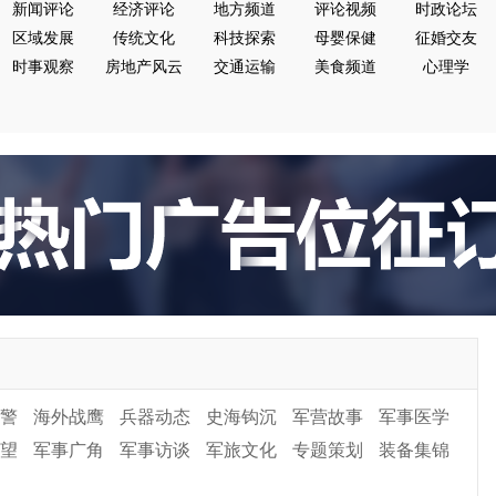
新闻评论
经济评论
地方频道
评论视频
时政论坛
区域发展
传统文化
科技探索
母婴保健
征婚交友
时事观察
房地产风云
交通运输
美食频道
心理学
警
海外战鹰
兵器动态
史海钩沉
军营故事
军事医学
望
军事广角
军事访谈
军旅文化
专题策划
装备集锦