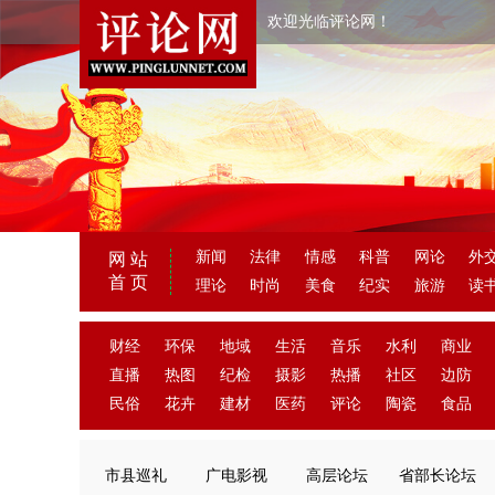
欢迎光临评论网！
新闻
法律
情感
科普
网论
外
网 站
首 页
理论
时尚
美食
纪实
旅游
读
财经
环保
地域
生活
音乐
水利
商业
直播
热图
纪检
摄影
热播
社区
边防
民俗
花卉
建材
医药
评论
陶瓷
食品
市县巡礼
广电影视
高层论坛
省部长论坛