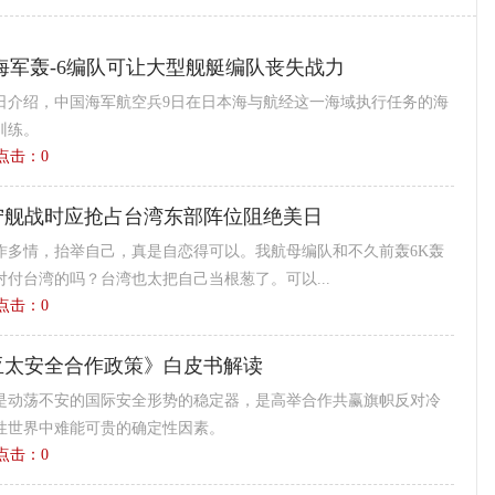
海军轰-6编队可让大型舰艇编队丧失战力
0日介绍，中国海军航空兵9日在日本海与航经这一海域执行任务的海
训练。
0 点击：
0
宁舰战时应抢占台湾东部阵位阻绝美日
作多情，抬举自己，真是自恋得可以。我航母编队和不久前轰6K轰
付台湾的吗？台湾也太把自己当根葱了。可以...
6 点击：
0
亚太安全合作政策》白皮书解读
是动荡不安的国际安全形势的稳定器，是高举合作共赢旗帜反对冷
性世界中难能可贵的确定性因素。
7 点击：
0