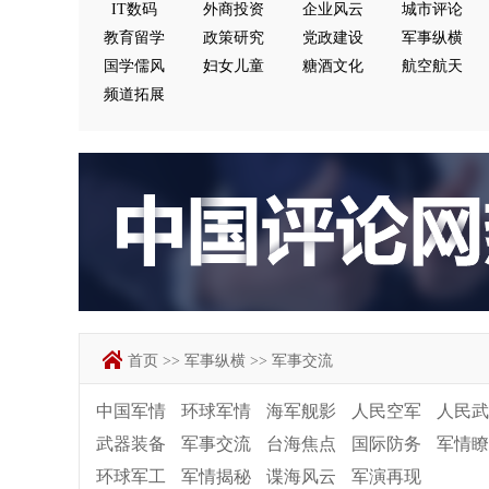
IT数码
外商投资
企业风云
城市评论
教育留学
政策研究
党政建设
军事纵横
国学儒风
妇女儿童
糖酒文化
航空航天
频道拓展
首页
>>
军事纵横
>>
军事交流
中国军情
环球军情
海军舰影
人民空军
人民武
武器装备
军事交流
台海焦点
国际防务
军情瞭
环球军工
军情揭秘
谍海风云
军演再现