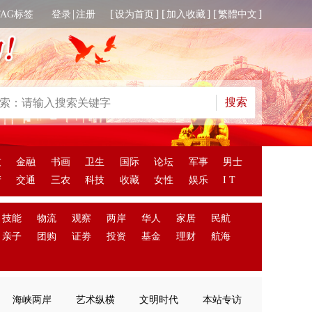
|
[
] [
] [
]
TAG标签
登录
注册
设为首页
加入收藏
繁體中文
友
金融
书画
卫生
国际
论坛
军事
男士
产
交通
三农
科技
收藏
女性
娱乐
I T
技能
物流
观察
两岸
华人
家居
民航
亲子
团购
证劵
投资
基金
理财
航海
海峡两岸
艺术纵横
文明时代
本站专访