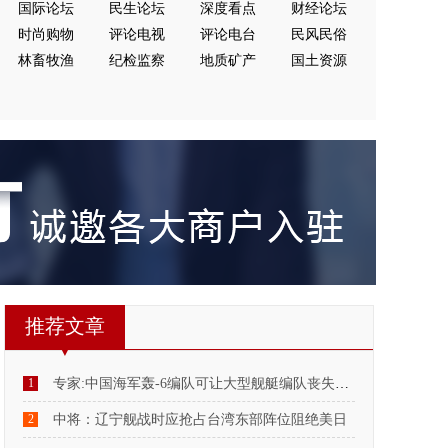
国际论坛
民生论坛
深度看点
财经论坛
时尚购物
评论电视
评论电台
民风民俗
林畜牧渔
纪检监察
地质矿产
国土资源
推荐文章
1
专家:中国海军轰-6编队可让大型舰艇编队丧失战力
2
中将：辽宁舰战时应抢占台湾东部阵位阻绝美日