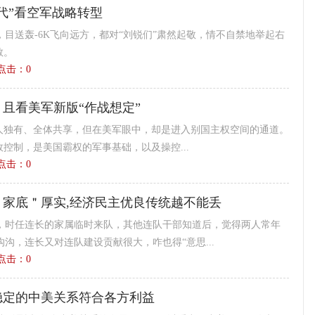
代”看空军战略转型
目送轰-6K飞向远方，都对“刘锐们”肃然起敬，情不自禁地举起右
敬。
4 点击：
0
且看美军新版“作战想定”
无人独有、全体共享，但在美军眼中，却是进入别国主权空间的通道。
效控制，是美国霸权的军事基础，以及操控...
7 点击：
0
＂家底＂厚实,经济民主优良传统越不能丢
，时任连长的家属临时来队，其他连队干部知道后，觉得两人常年
沟，连长又对连队建设贡献很大，咋也得“意思...
4 点击：
0
稳定的中美关系符合各方利益