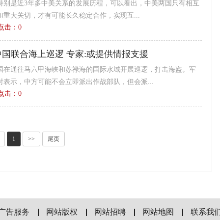
史特别是近3年多中美关系的发展历程，可以看出，中美两国只有相互
重大关切，才有可能长久稳定合作，实现互...
4 点击：
0
国联合海上巡逻 专家:或提供情报支援
国在通往马六甲海峡和苏禄海的国际水域开展巡逻，打击海盗。军
表示，中方可能不会立即派出作战部队，但会派...
1 点击：
0
1
>>
尾页
广告服务
网站版权
网站招聘
网站地图
联系我