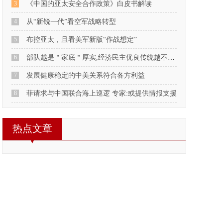
3
《中国的亚太安全合作政策》白皮书解读
4
从“新锐一代”看空军战略转型
5
布控亚太，且看美军新版“作战想定”
6
部队越是＂家底＂厚实,经济民主优良传统越不能丢
7
发展健康稳定的中美关系符合各方利益
8
菲请求与中国联合海上巡逻 专家:或提供情报支援
热点文章