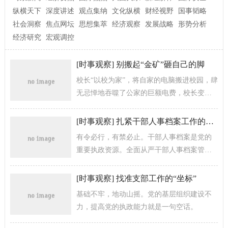
纵横天下
深度讲述
观点集纳
文化纵横
财经视野
国事韬略
社会洞察
焦点网坛
思想集萃
经济观察
发展战略
形势分析
经济研究
宏观调控
[
时事观察
]
别搬起“金矿”砸自己的脚
校长“以校为家”，将自家的电脑搬进校园，肆
无忌惮地吞噬了公家的巨额电费，校长变
成“嚣张”。作为学校法人代表，校长理应维护
校内资产不受侵犯。不料，他...
[
时事观察
]
扎紧干部人事档案工作的制度篱笆
有令必行，有禁必止。干部人事档案是党的
重要执政资源。全面从严干部人事档案管理
事关全面从严治党，来不得半点马虎。《条
例》为干部人事档案工作上紧制度发条...
[
时事观察
]
找准支部工作的“坐标”
基础不牢，地动山摇。党的基层组织建设不
力，提高党的执政能力就是一句空话。