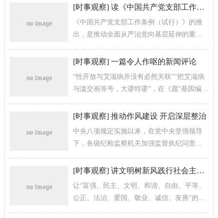
[
时事观察
]
读《中国共产党支部工作条例（试行）》有感
《中国共产党支部工作条例（试行）》的推
出，是推动全面从严治党向基层延伸的重要
举措，为新时代党支部建设提供了基本遵
循，对加强党的组织体系、全面提升党支...
[
时事观察
]
一篇令人作呕的新闻评论
“性开放与艾滋病并没有必然关联”“把艾滋病
与滥交画等号，大谬特谬”，在《愿“基因编辑
婴儿”能够健康成长》的评论文章作者看来，
国家及有关部门、科普工作者...
[
时事观察
]
推动作风建设 开启深层整治
中央八项规定实施以来，在党中央坚强领导
下，各级纪检监察机关加强监督执纪问责，
有效遏制了“四风”蔓延势头，党风政风为之一
新，作风建设成为党的建设金色名片...
[
时事观察
]
讲文明树新风践行社会主义核心价值观
让“富强、民主、文明、和谐、自由、平等、
公正、法治、爱国、敬业、诚信、友善”的社
会主义核心价值观深入人心，把人民对美好