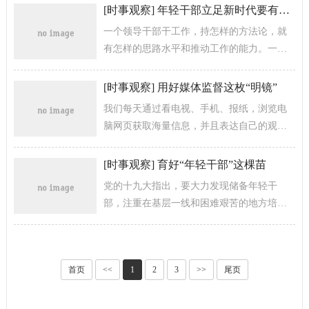
生活的向往作为奋斗目标，与时代...
[
时事观察
]
年轻干部立足新时代要有新方法
一个领导干部干工作，持怎样的方法论，就
有怎样的思路水平和推动工作的能力。一个
地方能不能持续发展，关键是看目标定位准
不准、思路对不对、工作实不实。
[
时事观察
]
用好媒体监督这枚“明镜”
我们每天通过看电视、手机、报纸，浏览电
脑网页获取海量信息，并且表达自己的观
点，不得不承认媒体已成为人们生活不可或
缺的一部分。但在人们尽情享受媒体给我们...
[
时事观察
]
育好“年轻干部”这棵苗
党的十九大指出，要大力发现储备年轻干
部，注重在基层一线和困难艰苦的地方培养
锻炼年轻干部，源源不断选拔使用经过实践
考验的优秀年轻干部。愚以为，努力建...
首页
<<
1
2
3
>>
尾页